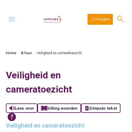
Ga naar Hoofd
Naar de homepage
Inloggen
Naar hoofdinhoud
Naar hoofdnavigatiemenu
Naar zoeken
Home
Ik huur
Veiligheid en cameratoezicht
Veiligheid en
cameratoezicht
Lees voor
Uitleg woorden
Simpele tekst
Veiligheid en cameratoezicht