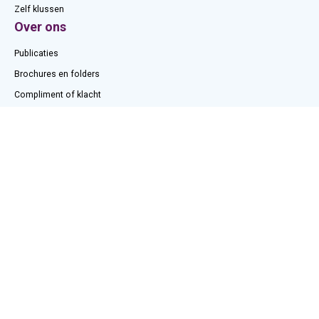
Zelf klussen
Over ons
Publicaties
Brochures en folders
Compliment of klacht
Onze huisregels
Werken bij
Contact
T. (0320) 239 600
E.
wonen@centrada.nl
WhatsApp:
06 51 25 40 04
Openingstijden kantoor
(ma tm vrij)
08.30 tot 12.30 uur open voor bezoek
12.30 tot 17.00 uur op afspraak