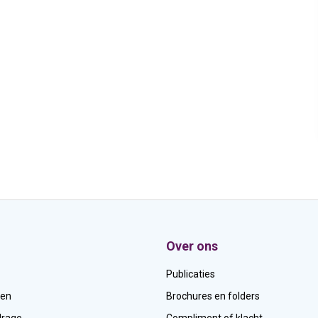
Over ons
Publicaties
den
Brochures en folders
drage
Compliment of klacht