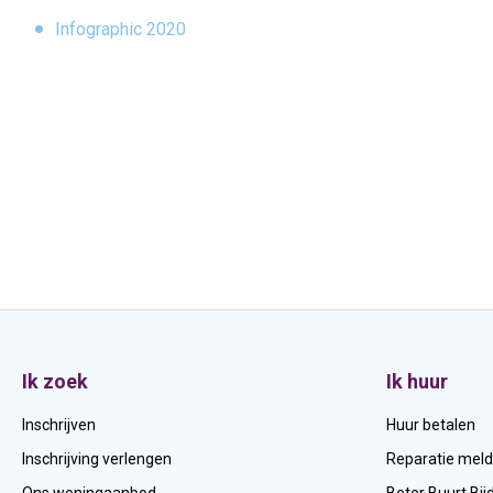
Infographic 2020
Contactinformatie
Ik zoek
Ik huur
Inschrijven
Huur betalen
Inschrijving verlengen
Reparatie mel
Ons woningaanbod
Beter Buurt Bij