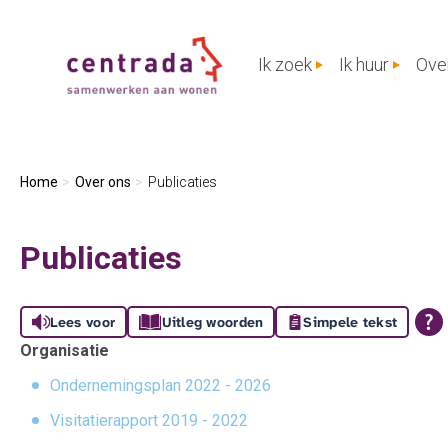
Naar de homepage
Ik zoek
Ik huur
Ove
Naar hoofdinhoud
Naar hoofdnavigatiemenu
Naar zoeken
Home
Over ons
Publicaties
Publicaties
Lees voor
Uitleg woorden
Simpele tekst
Organisatie
Ondernemingsplan 2022 - 2026
Visitatierapport 2019 - 2022