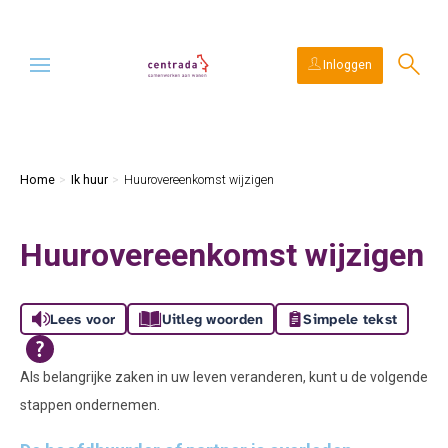
Ga naar Hoofd
Naar de homepage
Inloggen
Naar hoofdinhoud
Naar hoofdnavigatiemenu
Naar zoeken
Home
Ik huur
Huurovereenkomst wijzigen
Huurovereenkomst wijzigen
Lees voor
Uitleg woorden
Simpele tekst
Als belangrijke zaken in uw leven veranderen, kunt u de volgende
stappen ondernemen.