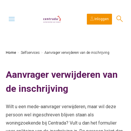
Ga naar Hoofd
Naar de homepage
Inloggen
Naar hoofdinhoud
Naar hoofdnavigatiemenu
Naar zoeken
Home
Selfservices
Aanvrager verwijderen van de inschrijving
Aanvrager verwijderen van
de inschrijving
Wilt u een mede-aanvrager verwijderen, maar wil deze
persoon wel ingeschreven blijven staan als
woningzoekende bij Centrada? Vult u dan het formulier