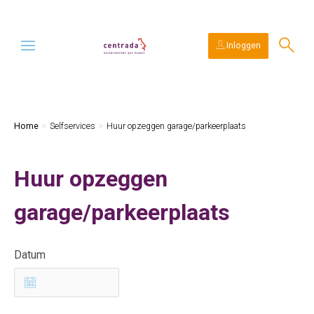
Ga naar Hoofd
Naar de homepage
Inloggen
Naar hoofdinhoud
Naar hoofdnavigatiemenu
Naar zoeken
Home
Selfservices
Huur opzeggen garage/parkeerplaats
Huur opzeggen
garage/parkeerplaats
Datum