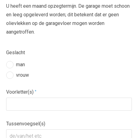
U heeft een maand opzegtermijn. De garage moet schoon
ma
di
wo
do
vr
za
zo
en leeg opgeleverd worden; dit betekent dat er geen
27
28
29
30
31
1
2
olievlekken op de garagevloer mogen worden
3
4
5
6
7
8
9
aangetroffen.
10
11
12
13
14
15
16
17
18
19
20
21
22
23
Geslacht
24
25
26
27
28
29
30
man
31
1
2
3
4
5
6
vrouw
Voorletter(s)
*
Tussenvoegsel(s)