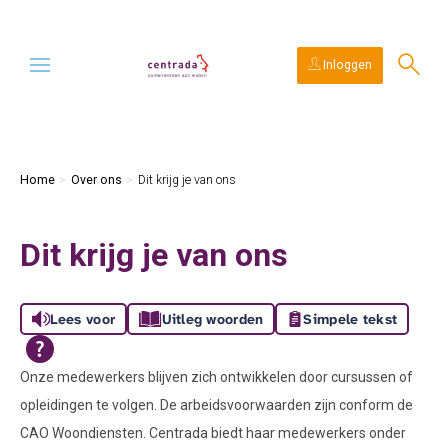
Ga naar Hoofd
Naar de homepage
Inloggen
Naar hoofdinhoud
Naar hoofdnavigatiemenu
Naar zoeken
Home
Over ons
Dit krijg je van ons
Dit krijg je van ons
Lees voor
Uitleg woorden
Simpele tekst
Onze medewerkers blijven zich ontwikkelen door cursussen of
opleidingen te volgen. De arbeidsvoorwaarden zijn conform de
CAO Woondiensten. Centrada biedt haar medewerkers onder