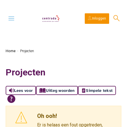
Ga naar Hoofd
Naar de homepage
Inloggen
Naar hoofdinhoud
Naar hoofdnavigatiemenu
Naar zoeken
Home
Projecten
Projecten
Lees voor
Uitleg woorden
Simpele tekst
Oh ooh!
Er is helaas een fout opgetreden,