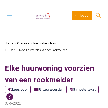
Ga naar Hoofd
Naar de homepage
Inloggen
Naar hoofdinhoud
Naar hoofdnavigatiemenu
Naar zoeken
Home
Over ons
Nieuwsberichten
Elke huurwoning voorzien van een rookmelder
Elke huurwoning voorzien
van een rookmelder
Lees voor
Uitleg woorden
Simpele tekst
30-6-2022