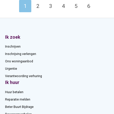
Selecteer een pagina
1
2
3
4
5
6
Contactinformatie
Ik zoek
Inschrijven
Inschrijving verlengen
Ons woningaanbod
Urgentie
Verantwoording verhuring
Ik huur
Huur betalen
Reparatie melden
Beter Buurt Bijdrage