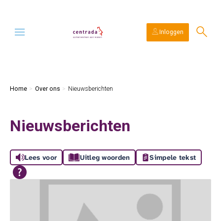
Ga naar Hoofd
Naar de homepage
Inloggen
Naar hoofdinhoud
Naar hoofdnavigatiemenu
Naar zoeken
Home
Over ons
Nieuwsberichten
Nieuwsberichten
Lees voor
Uitleg woorden
Simpele tekst