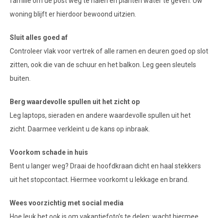
familie om de post weg te halen en planten water te geven. Uw
woning blijft er hierdoor bewoond uitzien.
Sluit alles goed af
Controleer vlak voor vertrek of alle ramen en deuren goed op slot
zitten, ook die van de schuur en het balkon. Leg geen sleutels
buiten.
Berg waardevolle spullen uit het zicht op
Leg laptops, sieraden en andere waardevolle spullen uit het
zicht. Daarmee verkleint u de kans op inbraak.
Voorkom schade in huis
Bent u langer weg? Draai de hoofdkraan dicht en haal stekkers
uit het stopcontact. Hiermee voorkomt u lekkage en brand.
Wees voorzichtig met social media
Hoe leuk het ook is om vakantiefoto’s te delen: wacht hiermee