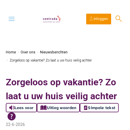
Ga naar Hoofd
Naar de homepage
Inloggen
Naar hoofdinhoud
Naar hoofdnavigatiemenu
Naar zoeken
Home
Over ons
Nieuwsberichten
Zorgeloos op vakantie? Zo laat u uw huis veilig achter
Zorgeloos op vakantie? Zo
laat u uw huis veilig achter
Lees voor
Uitleg woorden
Simpele tekst
22-6-2026