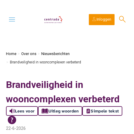
Ga naar Hoofd
Naar de homepage
Inloggen
Naar hoofdinhoud
Naar hoofdnavigatiemenu
Naar zoeken
Home
Over ons
Nieuwsberichten
Brandveiligheid in wooncomplexen verbeterd
Brandveiligheid in
wooncomplexen verbeterd
Lees voor
Uitleg woorden
Simpele tekst
22-6-2026