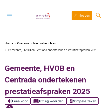
Ga naar Hoofd
Naar de homepage
Inloggen
Naar hoofdinhoud
Naar hoofdnavigatiemenu
Naar zoeken
Home
Over ons
Nieuwsberichten
Gemeente, HVOB en Centrada ondertekenen prestatieafspraken 2025
Gemeente, HVOB en
Centrada ondertekenen
prestatieafspraken 2025
Lees voor
Uitleg woorden
Simpele tekst