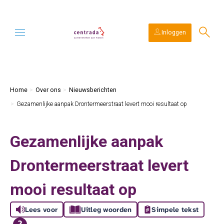
Ga naar Hoofd
Naar de homepage
Inloggen
Naar hoofdinhoud
Naar hoofdnavigatiemenu
Naar zoeken
Home
Over ons
Nieuwsberichten
Gezamenlijke aanpak Drontermeerstraat levert mooi resultaat op
Gezamenlijke aanpak
Drontermeerstraat levert
mooi resultaat op
Lees voor
Uitleg woorden
Simpele tekst