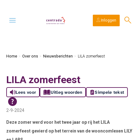
Ga naar Hoofd
Naar de homepage
Inloggen
Naar hoofdinhoud
Naar hoofdnavigatiemenu
Naar zoeken
Home
Over ons
Nieuwsberichten
LILA zomerfeest
LILA zomerfeest
Lees voor
Uitleg woorden
Simpele tekst
2-9-2024
Deze zomer werd voor het twee jaar op rij het LILA
zomerfeest gevierd op het terrein van de wooncomlexen LILY
en LARS.