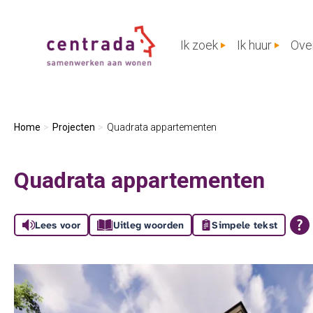
Naar de homepage
Ik zoek
Ik huur
Ove
Naar hoofdinhoud
Naar hoofdnavigatiemenu
Naar zoeken
Home
Projecten
Quadrata appartementen
Quadrata appartementen
Lees voor
Uitleg woorden
Simpele tekst