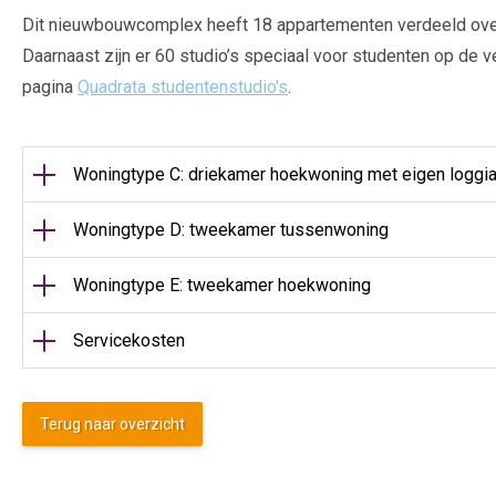
Dit nieuwbouwcomplex heeft 18 appartementen verdeeld over
Daarnaast zijn er 60 studio’s speciaal voor studenten op de v
pagina
Quadrata studentenstudio's
.
Woningtype C: driekamer hoekwoning met eigen loggi
Woningtype D: tweekamer tussenwoning
Woningtype E: tweekamer hoekwoning
Servicekosten
Planning
Terug naar overzicht
Bijzonderheden
U kunt niet meer reageren op deze woningen.
Het nieuwbouwcomplex wordt naar verwachting medio augus
Gasloos met energielabel A