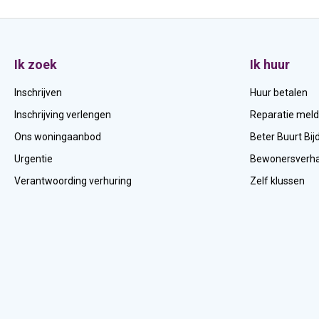
Zonwering
Contactinformatie
Ik zoek
Ik huur
Inpandige berging
Inschrijven
Huur betalen
Huismeester
Inschrijving verlengen
Reparatie mel
Ons woningaanbod
Beter Buurt Bij
Intercom
Urgentie
Bewonersverha
Lift
Verantwoording verhuring
Zelf klussen
Fietsenberging
Wasserette met gemeenschappelijke ruimte
Centrale ligging