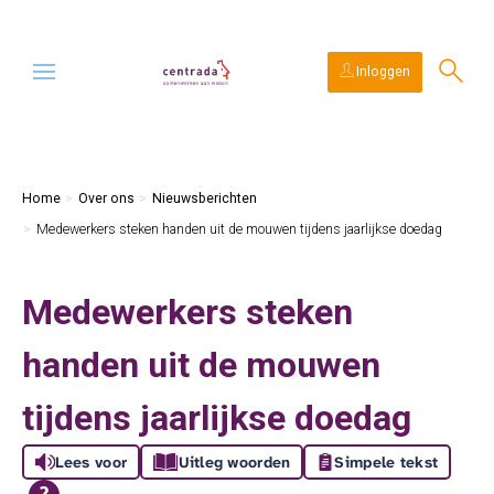
Ga naar Hoofd
Naar de homepage
Inloggen
Naar hoofdinhoud
Naar hoofdnavigatiemenu
Naar zoeken
Home
Over ons
Nieuwsberichten
Medewerkers steken handen uit de mouwen tijdens jaarlijkse doedag
Medewerkers steken
handen uit de mouwen
tijdens jaarlijkse doedag
Lees voor
Uitleg woorden
Simpele tekst