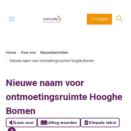
Ga naar Hoofd
Naar de homepage
Inloggen
Naar hoofdinhoud
Naar hoofdnavigatiemenu
Naar zoeken
Home
Over ons
Nieuwsberichten
Nieuwe naam voor ontmoetingsruimte Hooghe Bomen
Nieuwe naam voor
ontmoetingsruimte Hooghe
Bomen
Lees voor
Uitleg woorden
Simpele tekst