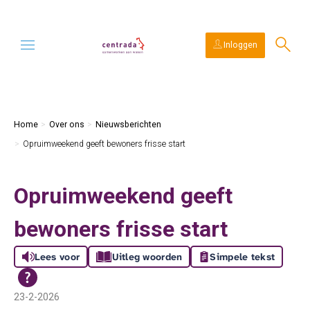
Ga naar Hoofd
Naar de homepage
Inloggen
Naar hoofdinhoud
Naar hoofdnavigatiemenu
Naar zoeken
Home
Over ons
Nieuwsberichten
Opruimweekend geeft bewoners frisse start
Opruimweekend geeft
bewoners frisse start
Lees voor
Uitleg woorden
Simpele tekst
23-2-2026