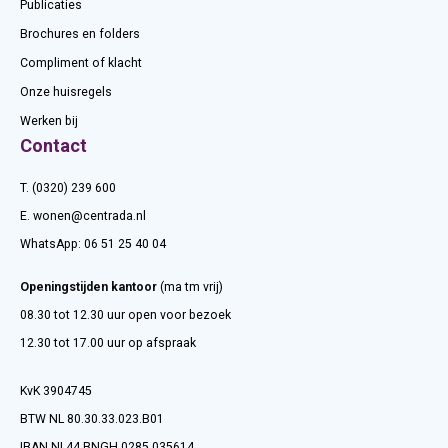
Publicaties
Brochures en folders
Compliment of klacht
Onze huisregels
Werken bij
Contact
T. (0320) 239 600
E.
wonen@centrada.nl
WhatsApp:
06 51 25 40 04
Openingstijden kantoor
(ma tm vrij)
08.30 tot 12.30 uur open voor bezoek
12.30 tot 17.00 uur op afspraak
KvK 3904745
BTW NL 80.30.33.023.B01
IBAN NL44 BNGH 0285 035614